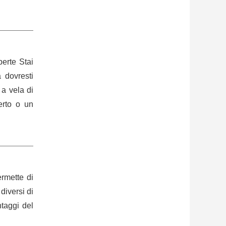
erte Stai
 dovresti
a vela di
erto o un
rmette di
diversi di
ntaggi del