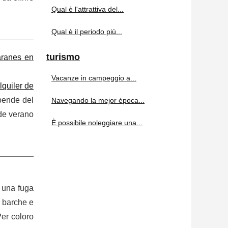
Qual è l'attrattiva del...
Qual è il periodo più...
turismo
aranes en
Vacanze in campeggio a...
lquiler de
pende del
Navegando la mejor época...
de verano
È possibile noleggiare una...
 una fuga
i barche e
Per coloro