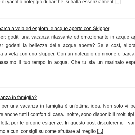
 di yacht o noleggio di barche, si tratta essenzialment [
...
]
rca a vela ed esplora le acque aperte con Skipper
per
: goditi una vacanza rilassante ed emozionante in acque ap
 goderti la bellezza delle acque aperte? Se è così, allora
a a vela con uno skipper. Con un noleggio gommone o barca 
l massimo il tuo tempo in acqua. Che tu sia un marinaio esp
canza in famiglia?
 per una vacanza in famiglia è un'ottima idea. Non solo vi pe
anche tutti i comfort di casa. Inoltre, sono disponibili molti tipi 
rfetta per le proprie esigenze. In questo post discuteremo i va
mo alcuni consigli su come sfruttare al meglio [
...
]