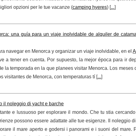
gliori opzioni per le tue vacanze (
camping hyeres
) [
...
]
a: una guía para un viaje inolvidable de alquiler de catam
ra navegar en Menorca y organizar un viaje inolvidable, en el
A
ve a tener en cuenta. Por supuesto, la mejor época para ir de
de la temporada en la que planees visitar Menorca. Los meses 
os visitantes de Menorca, con temperaturas tí [
...
]
o il noleggio di yacht e barche
ante e lussuoso per esplorare il mondo. Che tu stia cercando
rienze possono essere adattate alle tue esigenze. Il noleggio d
orare il mare aperto e godersi i panorami e i suoni del mare. 