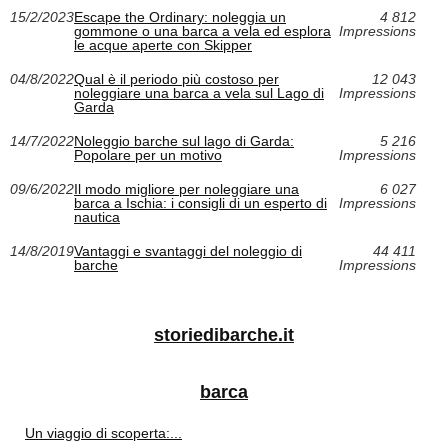
15/2/2023
Escape the Ordinary: noleggia un
4 812
gommone o una barca a vela ed esplora
Impressions
le acque aperte con Skipper
04/8/2022
Qual è il periodo più costoso per
12 043
noleggiare una barca a vela sul Lago di
Impressions
Garda
14/7/2022
Noleggio barche sul lago di Garda:
5 216
Popolare per un motivo
Impressions
09/6/2022
Il modo migliore per noleggiare una
6 027
barca a Ischia: i consigli di un esperto di
Impressions
nautica
14/8/2019
Vantaggi e svantaggi del noleggio di
44 411
barche
Impressions
storiedibarche.it
barca
Un viaggio di scoperta:...