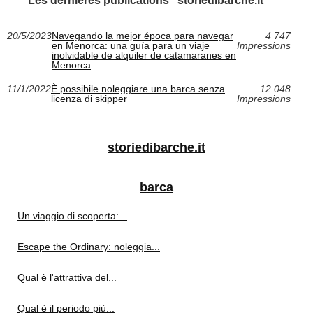
Les dernières publications "storiedibarche.it"
20/5/2023
Navegando la mejor época para navegar
4 747
en Menorca: una guía para un viaje
Impressions
inolvidable de alquiler de catamaranes en
Menorca
11/1/2022
È possibile noleggiare una barca senza
12 048
licenza di skipper
Impressions
storiedibarche.it
barca
Un viaggio di scoperta:...
Escape the Ordinary: noleggia...
Qual è l'attrattiva del...
Qual è il periodo più...