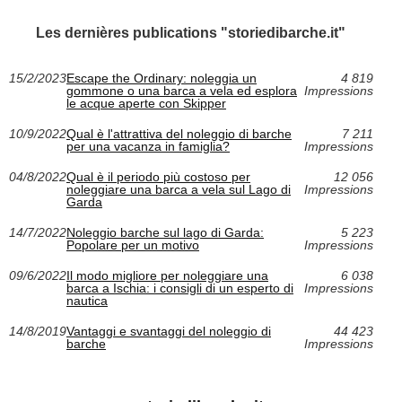
Les dernières publications "storiedibarche.it"
15/2/2023
Escape the Ordinary: noleggia un
4 819
gommone o una barca a vela ed esplora
Impressions
le acque aperte con Skipper
10/9/2022
Qual è l'attrattiva del noleggio di barche
7 211
per una vacanza in famiglia?
Impressions
04/8/2022
Qual è il periodo più costoso per
12 056
noleggiare una barca a vela sul Lago di
Impressions
Garda
14/7/2022
Noleggio barche sul lago di Garda:
5 223
Popolare per un motivo
Impressions
09/6/2022
Il modo migliore per noleggiare una
6 038
barca a Ischia: i consigli di un esperto di
Impressions
nautica
14/8/2019
Vantaggi e svantaggi del noleggio di
44 423
barche
Impressions